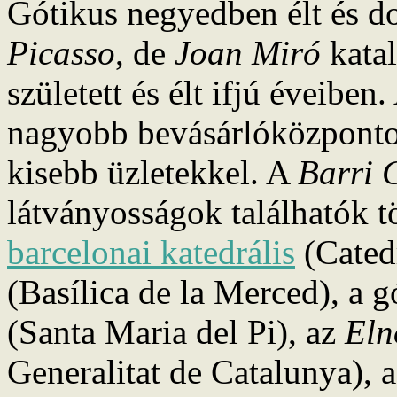
Gótikus negyedben élt és d
Picasso
, de
Joan Miró
katal
született és élt ifjú éveiben
nagyobb bevásárlóközpontok
kisebb üzletekkel. A
Barri 
látványosságok találhatók t
barcelonai katedrális
(Catedr
(Basílica de la Merced), a 
(Santa Maria del Pi), az
Eln
Generalitat de Catalunya), a