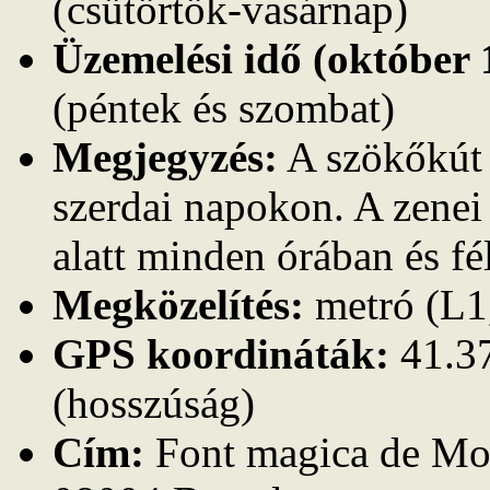
(csütörtök-vasárnap)
Üzemelési idő (október 1
(péntek és szombat)
Megjegyzés:
A szökőkút 
szerdai napokon. A zenei 
alatt minden órában és f
Megközelítés:
metró (L1
GPS koordináták:
41.37
(hosszúság)
Cím:
Font magica de Mon