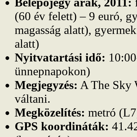
Belépőjegy árak, 2011:
f
(60 év felett) – 9 euró, 
magasság alatt), gyerme
alatt)
Nyitvatartási idő:
10:00-
ünnepnapokon)
Megjegyzés:
A The Sky W
váltani.
Megközelítés:
metró (L7,
GPS koordináták:
41.42