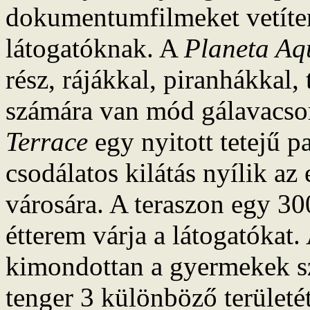
dokumentumfilmeket vetíten
látogatóknak. A
Planeta Aq
rész, rájákkal, piranhákkal,
számára van mód gálavacso
Terrace
egy nyitott tetejű 
csodálatos kilátás nyílik az
városára. A teraszon egy 30
étterem várja a látogatókat
kimondottan a gyermekek sz
tenger 3 különböző területé