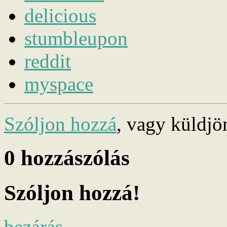
delicious
stumbleupon
reddit
myspace
Szóljon hozzá
, vagy küldj
0
hozzászólás
Szóljon hozzá!
bezárás