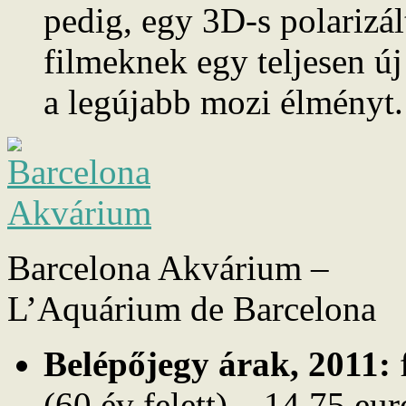
pedig, egy 3D-s polarizá
filmeknek egy teljesen új
a legújabb mozi élményt.
Barcelona Akvárium –
L’Aquárium de Barcelona
Belépőjegy árak, 2011:
f
(60 év felett) – 14.75 eu