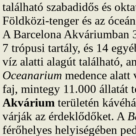
található szabadidős és okt
Földközi-tenger és az óceán
A Barcelona Akváriumban 35 
7 trópusi tartály, és 14 egy
víz alatti alagút található, 
Oceanarium
medence alatt 
faj, mintegy 11.000 állatát
Akvárium
területén kávéhá
várják az érdeklődőket. A
B
férőhelyes helyiségében ped