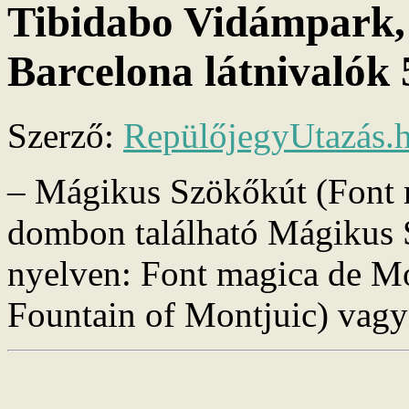
Tibidabo Vidámpark,
Barcelona látnivalók 
Szerző:
RepülőjegyUtazás.
– Mágikus Szökőkút (Font 
dombon található Mágikus S
nyelven: Font magica de Mo
Fountain of Montjuic) vag