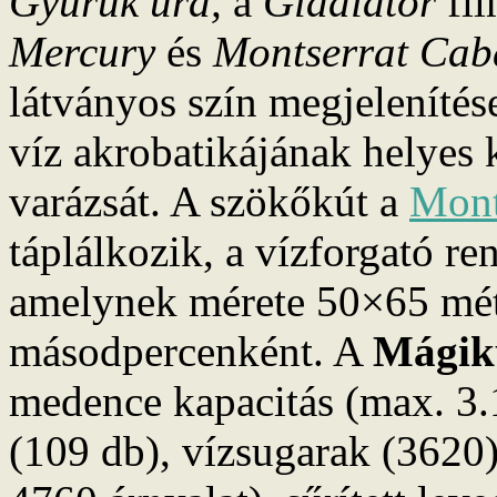
Gyűrűk ura,
a
Gladiátor
fil
Mercury
és
Montserrat Cab
látványos szín megjelenítés
víz akrobatikájának helyes
varázsát. A szökőkút a
Mont
táplálkozik, a vízforgató re
amelynek mérete 50×65 méte
másodpercenként. A
Mágik
medence kapacitás (max. 3.1
(109 db), vízsugarak (3620)