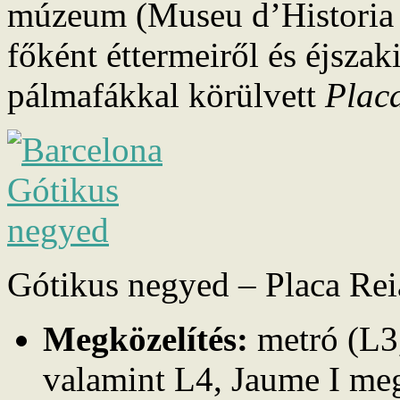
múzeum (Museu d’Historia d
főként éttermeiről és éjszak
pálmafákkal körülvett
Plac
Gótikus negyed – Placa Reia
Megközelítés:
metró (L3,
valamint L4, Jaume I meg