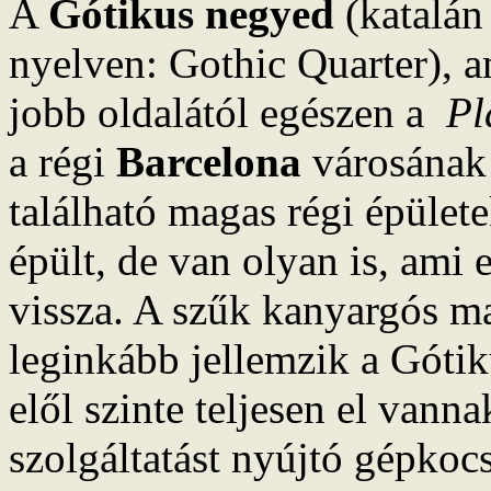
A
Gótikus negyed
(katalán
nyelven: Gothic Quarter), 
jobb oldalától egészen a
Pl
a régi
Barcelona
városának
található magas régi épüle
épült, de van olyan is, ami
vissza. A szűk kanyargós m
leginkább jellemzik a Gótik
elől szinte teljesen el vann
szolgáltatást nyújtó gépkocs