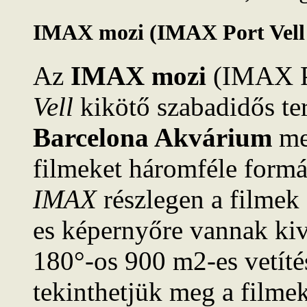
IMAX mozi (IMAX Port Vell 
Az
IMAX mozi
(IMAX Po
Vell
kikötő szabadidős ter
Barcelona Akvárium
mel
filmeket háromféle form
IMAX
részlegen a filmek
es képernyőre vannak kiv
180°-os 900 m2-es vetítés
tekinthetjük meg a filmek