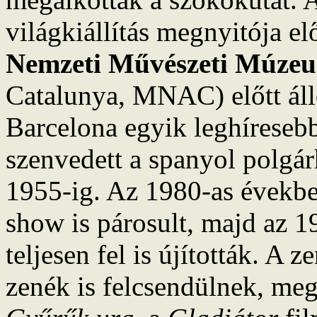
világkiállítás megnyitója el
Nemzeti Művészeti Múze
Catalunya, MNAC) előtt ál
Barcelona egyik leghíresebb
szenvedett a spanyol polgá
1955-ig. Az 1980-as évekbe
show is párosult, majd az 1
teljesen fel is újították. A
zenék is felcsendülnek, meg