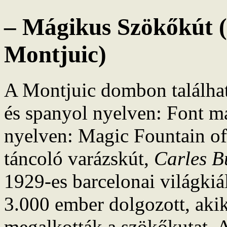
– Mágikus Szökőkút 
Montjuic)
A Montjuic dombon találh
és spanyol nyelven: Font m
nyelven: Magic Fountain o
táncoló varázskút,
Carles B
1929-es barcelonai világkiá
3.000 ember dolgozott, akik
megalkották a szökőkutat. 