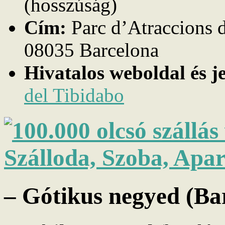
(hosszúság)
Cím:
Parc d’Atraccions d
08035 Barcelona
Hivatalos weboldal és j
del Tibidabo
– Gótikus negyed (Bar