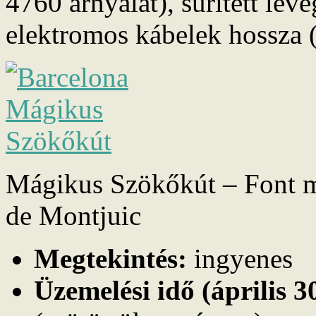
4760 árnyalat), sűrített lev
elektromos kábelek hossza 
Mágikus Szökőkút – Font 
de Montjuic
Megtekintés:
ingyenes
Üzemelési idő (április 3