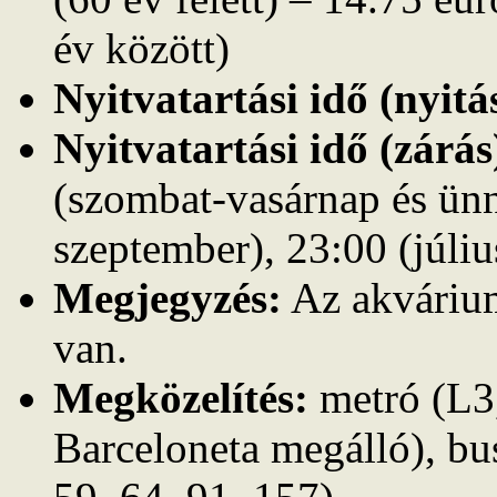
év között)
Nyitvatartási idő (nyitá
Nyitvatartási idő (zárás
(szombat-vasárnap és ün
szeptember), 23:00 (júli
Megjegyzés:
Az akvárium
van.
Megközelítés:
metró (L3,
Barceloneta megálló), bus