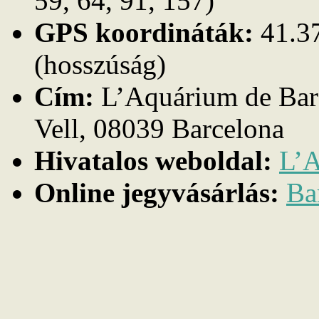
59, 64, 91, 157)
GPS koordináták:
41.37
(hosszúság)
Cím:
L’Aquárium de Barc
Vell, 08039 Barcelona
Hivatalos weboldal:
L’A
Online jegyvásárlás:
Ba