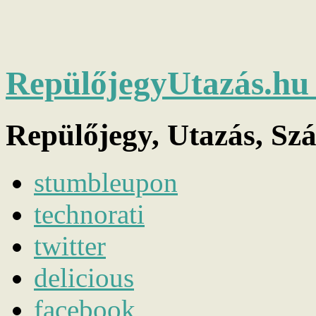
RepülőjegyUtazás.h
Repülőjegy, Utazás, Sz
stumbleupon
technorati
twitter
delicious
facebook