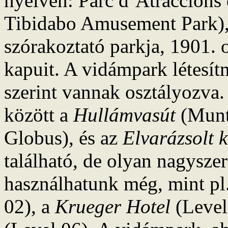
nyelven: Parc d’Atraccions 
Tibidabo Amusement Park), 
szórakoztató parkja, 1901. 
kapuit. A vidámpark létesít
szerint vannak osztályozva.
között a
Hullámvasút
(Munt
Globus), és az
Elvarázsolt k
található, de olyan nagyszer
használhatunk még, mint pl.
02), a
Krueger Hotel
(Level