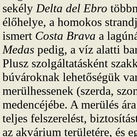
sekély
Delta del Ebro
többn
élőhelye, a homokos strandja
ismert
Costa Brava
a lagúná
Medas
pedig, a víz alatti b
Plusz szolgáltatásként szak
búvároknak lehetőségük va
merülhessenek (szerda, szo
medencéjébe. A merülés ára 
teljes felszerelést, biztosít
az akvárium területére, és e