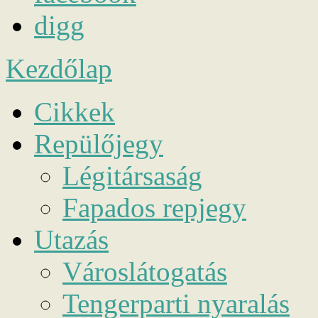
digg
Kezdőlap
Cikkek
Repülőjegy
Légitársaság
Fapados repjegy
Utazás
Városlátogatás
Tengerparti nyaralás