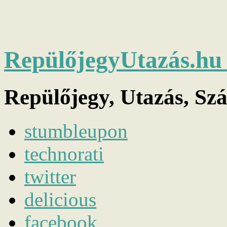
RepülőjegyUtazás.h
Repülőjegy, Utazás, Sz
stumbleupon
technorati
twitter
delicious
facebook