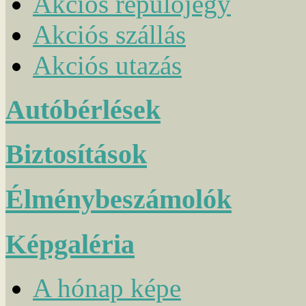
Akciós repülőjegy
Akciós szállás
Akciós utazás
Autóbérlések
Biztosítások
Élménybeszámolók
Képgaléria
A hónap képe