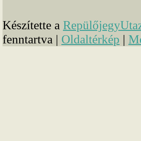
Készítette a
RepülőjegyUta
fenntartva |
Oldaltérkép
|
Mé