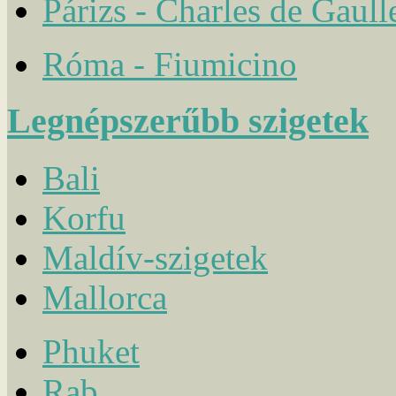
Párizs - Charles de Gaull
Róma - Fiumicino
Legnépszerűbb szigetek
Bali
Korfu
Maldív-szigetek
Mallorca
Phuket
Rab