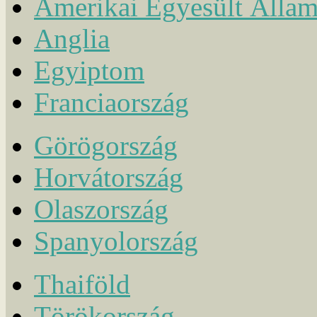
Amerikai Egyesült Álla
Anglia
Egyiptom
Franciaország
Görögország
Horvátország
Olaszország
Spanyolország
Thaiföld
Törökország