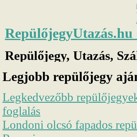
Legjobb repülőjegy ajá
Legkedvezőbb repülőjegyek 
foglalás
Londoni olcsó fapados repül