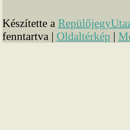
Készítette a
RepülőjegyUta
fenntartva |
Oldaltérkép
|
Mé