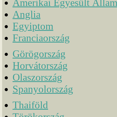
Amerikai Egyesült Álla
Anglia
Egyiptom
Franciaország
Görögország
Horvátország
Olaszország
Spanyolország
Thaiföld
Törökország