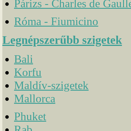
Párizs - Charles de Gaull
Róma - Fiumicino
Legnépszerűbb szigetek
Bali
Korfu
Maldív-szigetek
Mallorca
Phuket
Rab