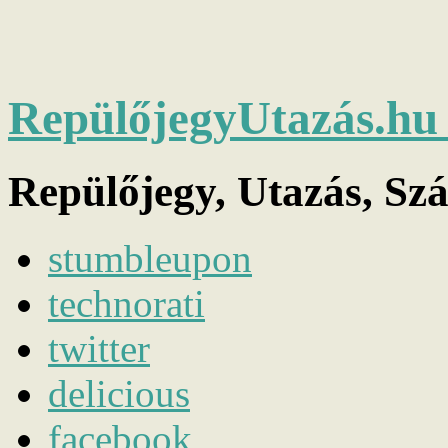
RepülőjegyUtazás.h
Repülőjegy, Utazás, Sz
stumbleupon
technorati
twitter
delicious
facebook