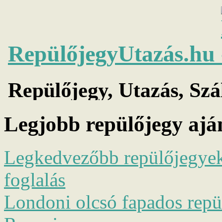
Legjobb repülőjegy ajá
Legkedvezőbb repülőjegyek 
foglalás
Londoni olcsó fapados repül