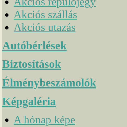
Akciós repülőjegy
Akciós szállás
Akciós utazás
Autóbérlések
Biztosítások
Élménybeszámolók
Képgaléria
A hónap képe