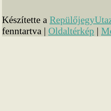
Készítette a
RepülőjegyUta
fenntartva |
Oldaltérkép
|
Mé