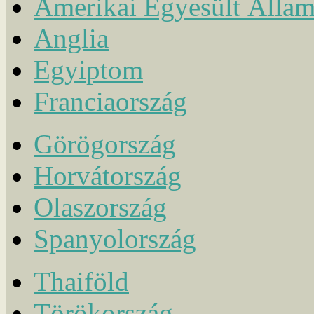
Amerikai Egyesült Álla
Anglia
Egyiptom
Franciaország
Görögország
Horvátország
Olaszország
Spanyolország
Thaiföld
Törökország