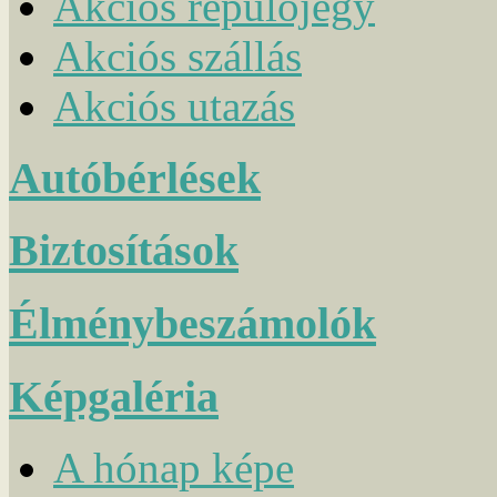
Akciós repülőjegy
Akciós szállás
Akciós utazás
Autóbérlések
Biztosítások
Élménybeszámolók
Képgaléria
A hónap képe