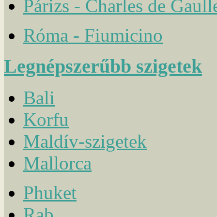
Párizs - Charles de Gaull
Róma - Fiumicino
Legnépszerűbb szigetek
Bali
Korfu
Maldív-szigetek
Mallorca
Phuket
Rab