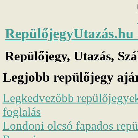
Legjobb repülőjegy ajá
Legkedvezőbb repülőjegyek 
foglalás
Londoni olcsó fapados repül