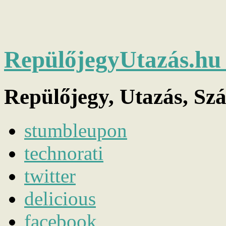
RepülőjegyUtazás.h
Repülőjegy, Utazás, Sz
stumbleupon
technorati
twitter
delicious
facebook