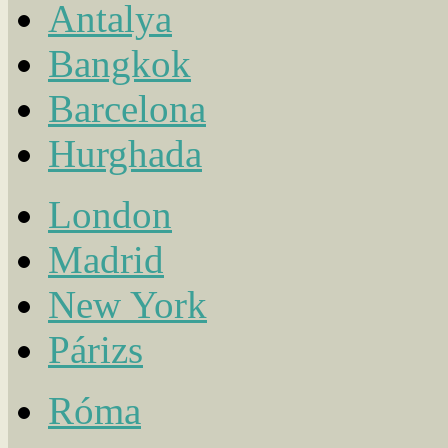
Antalya
Bangkok
Barcelona
Hurghada
London
Madrid
New York
Párizs
Róma