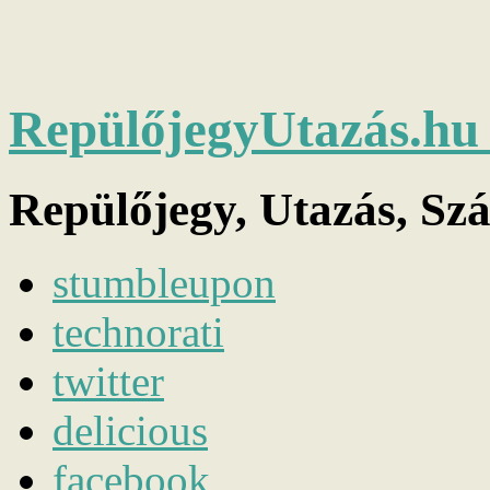
RepülőjegyUtazás.h
Repülőjegy, Utazás, Sz
stumbleupon
technorati
twitter
delicious
facebook