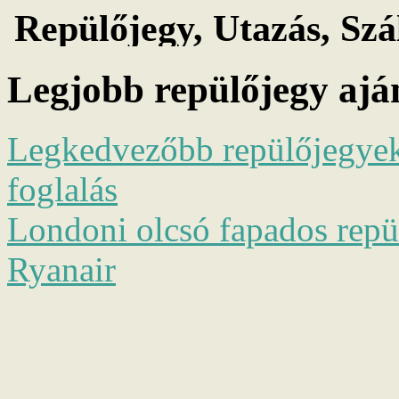
Legjobb repülőjegy ajá
Legkedvezőbb repülőjegyek 
foglalás
Londoni olcsó fapados repül
Ryanair