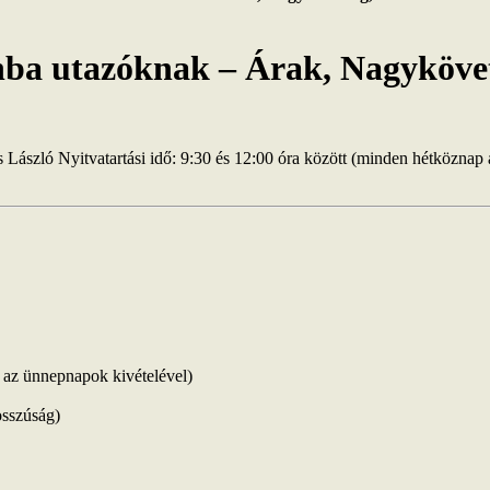
nba utazóknak – Árak, Nagyköve
László Nyitvatartási idő: 9:30 és 12:00 óra között (minden hétközna
 az ünnepnapok kivételével)
osszúság)