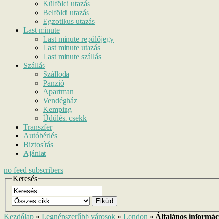
Külföldi utazás
Belföldi utazás
Egzotikus utazás
Last minute
Last minute repülőjegy
Last minute utazás
Last minute szállás
Szállás
Szálloda
Panzió
Apartman
Vendégház
Kemping
Üdülési csekk
Transzfer
Autóbérlés
Biztosítás
Ajánlat
no
feed subscribers
Keresés
Elküld
Kezdőlap
»
Legnépszerűbb városok
»
London
»
Általános informá