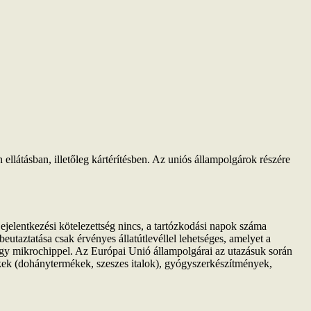
llátásban, illetőleg kártérítésben. Az uniós állampolgárok részére
jelentkezési kötelezettség nincs, a tartózkodási napok száma
 beutaztatása csak érvényes állatútlevéllel lehetséges, amelyet a
 vagy mikrochippel. Az Európai Unió állampolgárai az utazásuk során
ékek (dohánytermékek, szeszes italok), gyógyszerkészítmények,