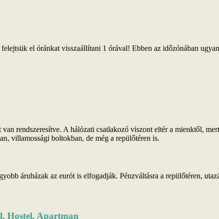
ejtsük el óránkat visszaállítani 1 órával! Ebben az időzónában ugyan 
van rendszeresítve. A hálózati csatlakozó viszont eltér a mienktől, mer
n, villamossági boltokban, de még a repülőtéren is.
gyobb áruházak az eurót is elfogadják. Pénzváltásra a repülőtéren, ut