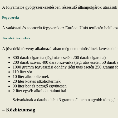
A folyamatos gyógyszerkezelésben részesülő állampolgárok utazásuk so
Fegyverek:
A vadászati és sportcélú fegyverek az Európai Unió területén belül csa
Jövedéki termékek:
A jövedéki törvény alkalmazásában még nem minősülnek kereskedelmi
800 darab cigaretta (légi utas esetén 200 darab cigaretta)
200 darab szivar, 400 darab szivarka (légi utas esetén 50 darab 
1000 gramm fogyasztási dohány (légi utas esetén 250 gramm f
110 liter sör
10 liter alkoholtermék
20 liter köztes alkoholtermék
90 liter bor és pezsgő együttesen
2 liter egyéb alkoholtartalmú ital
Szivarkának a darabonként 3 grammnál nem nagyobb tömegű s
– Közbiztonság