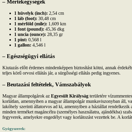
– Mértékegységek
1 hüvelyk (inch):
2,54 cm
1 láb (foot):
30,48 cm
1 mérföld (mile):
1,609 km
1 font (pound):
45,36 dkg
1 uncia (ounce):
28,35 gr
1 pint:
0,568 l
1 gallon:
4,546 l
– Egészségügyi ellátás
Kiutazás előtt érdemes mindenképpen biztosítást kötni, annak érdekébe
teljes körű orvosi ellátás jár, a sürgősségi ellátás pedig ingyenes.
– Beutazási feltételek, Vámszabályok
Magyar állampolgárok az
Egyesült Királyság
területére vízummentes
korlátlan, amennyiben a magyar állampolgár munkaviszonyban áll, vag
lakóhely szerinti állatorvos ad ki, amennyiben a háziállat rendelkezi
minden terméket magáncélra (személyes használatra, ajándékba) szaba
fegyverek, amelyekre engedélyt vagy korlátozást vezettek be. A korlá
Gyógyszerek: