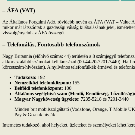
– ÁFA (VAT)
Az Általános Forgalmi Adó, rövidebb nevén az ÁFA (VAT – Value Adde
mikor már látszódtak a gazdasági válság kilábalásának jelei, ismételt
visszaigényelni az ÁFA összegét.
– Telefonálás, Fontosabb telefonszámok
Nagy-Britannia (előhívó száma: 44) területén a 8 számjegyű telefons
akkor az alábbi számokat kell tárcsázni (00-44-20-7201-3440). Ha Lo
körzetszám-hívószám). A nyilvános telefonfülkék érmével és telefonk
Tudakozó:
192
Nemzetközi telefonközpont:
155
Belföldi telefonközpont:
100
Általános segélyhívó szám (Mentő, Rendőrség, Tűzoltóság)
Magyar Nagykövetség ügyelete:
7235-5218 és 7201-3440
Minden brit mobilszolgáltató (Vodafone, Orange, T-Mobile UK
Pay & Go-nak hívják.
Internetes tudakozó, ahol helyeket, üzleteket és személyeket lehet ker