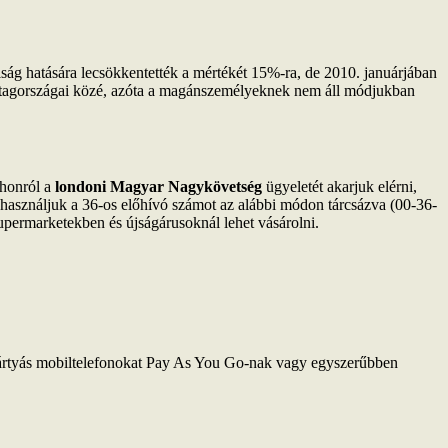
g hatására lecsökkentették a mértékét 15%-ra, de 2010. januárjában
U tagországai közé, azóta a magánszemélyeknek nem áll módjukban
thonról a
londoni Magyar Nagykövetség
ügyeletét akarjuk elérni,
 használjuk a 36-os előhívó számot az alábbi módon tárcsázva (00-36-
permarketekben és újságárusoknál lehet vásárolni.
ártyás mobiltelefonokat Pay As You Go-nak vagy egyszerűbben