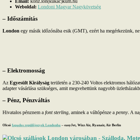
Email:
konz.lon(kukac)kum.hu
Weboldal:
Londoni Magyar Nagykövetség
– Időszámítás
London
egy másik időzónába esik (GMT), ezért ha megérkezünk, ne fel
– Elektromosság
Az
Egyesült Királyság
területén a 230-240 Voltos elektromos hálózat 
adapter vásárlása szükséges, amit megvehettünk nagyobb üzletházakba
– Pénz, Pénzváltás
Hivatalos pénznem a
font sterling
, aminek a váltópénze a
penny
. A na
Olcsó
fapados repülőjegyek Londonba
– easyJet, Wizz Air, Ryanair, Air Berlin