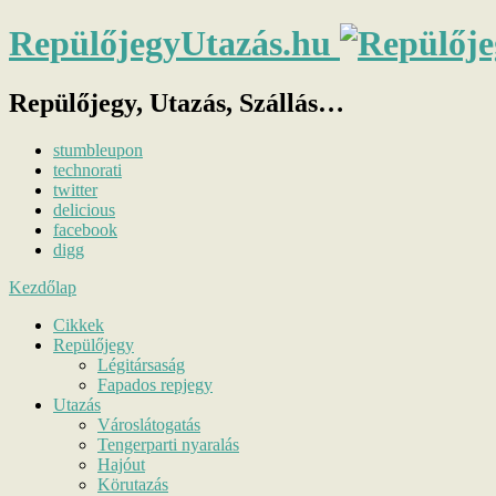
RepülőjegyUtazás.hu
Repülőjegy, Utazás, Szállás…
stumbleupon
technorati
twitter
delicious
facebook
digg
Kezdőlap
Cikkek
Repülőjegy
Légitársaság
Fapados repjegy
Utazás
Városlátogatás
Tengerparti nyaralás
Hajóut
Körutazás