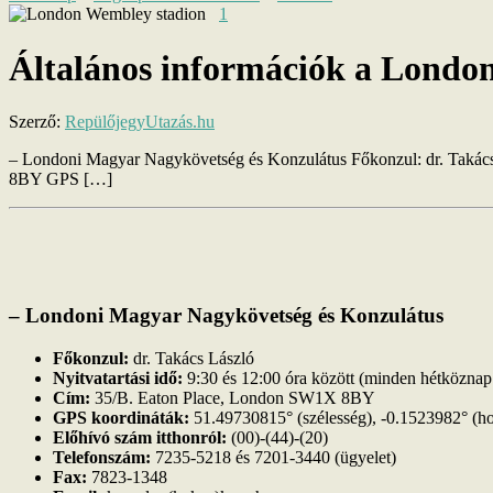
1
Általános információk a Londo
Szerző:
RepülőjegyUtazás.hu
– Londoni Magyar Nagykövetség és Konzulátus Főkonzul: dr. Takács 
8BY GPS […]
– Londoni Magyar Nagykövetség és Konzulátus
Főkonzul:
dr. Takács László
Nyitvatartási idő:
9:30 és 12:00 óra között (minden hétköznap
Cím:
35/B. Eaton Place, London SW1X 8BY
GPS koordináták:
51.49730815° (szélesség), -0.1523982° (h
Előhívó szám itthonról:
(00)-(44)-(20)
Telefonszám:
7235-5218 és 7201-3440 (ügyelet)
Fax:
7823-1348