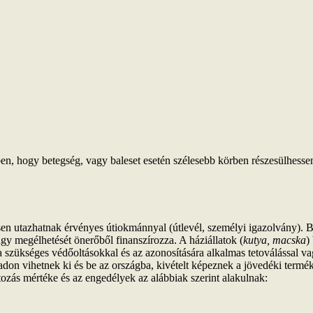
n, hogy betegség, vagy baleset esetén szélesebb körben részesülhessen e
en utazhatnak érvényes útiokmánnyal (útlevél, személyi igazolvány). Be
y megélhetését önerőből finanszírozza. A háziállatok (
kutya, macska
)
k a szükséges védőoltásokkal és az azonosítására alkalmas tetoválással
don vihetnek ki és be az országba, kivételt képeznek a jövedéki term
tozás mértéke és az engedélyek az alábbiak szerint alakulnak: