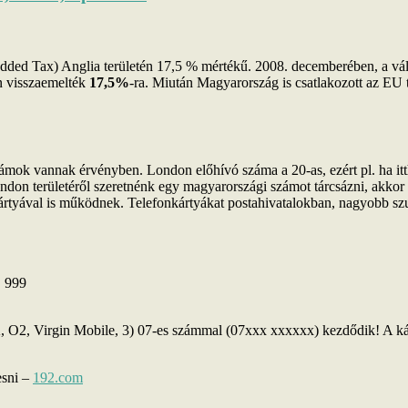
d Tax) Anglia területén 17,5 % mértékű. 2008. decemberében, a válsá
en visszaemelték
17,5%
-ra. Miután Magyarország is csatlakozott az E
zámok vannak érvényben. London előhívó száma a 20-as, ezért pl. ha it
ndon területéről szeretnénk egy magyarországi számot tárcsázni, akkor
ártyával is működnek. Telefonkártyákat postahivatalokban, nagyobb szu
:
999
, O2, Virgin Mobile, 3) 07-es számmal (07xxx xxxxxx) kezdődik! A k
esni –
192.com