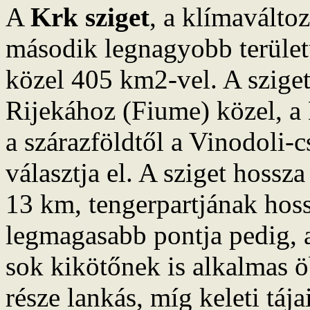
A
Krk sziget
, a klímaválto
második legnagyobb terület
közel 405 km2-vel. A szige
Rijekához (Fiume) közel, a
a szárazföldtől a Vinodoli-c
választja el. A sziget hoss
13 km, tengerpartjának ho
legmagasabb pontja pedig,
sok kikötőnek is alkalmas ö
része lankás, míg keleti táj