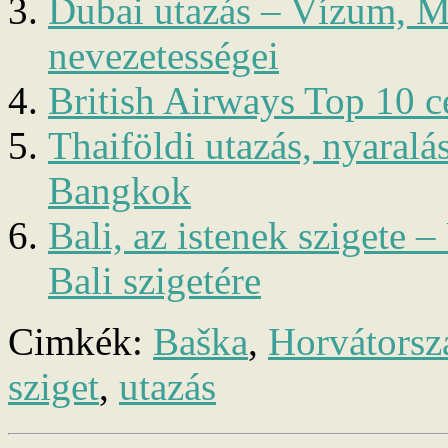
Dubai utazás – Vízum, M
nevezetességei
British Airways Top 10 c
Thaiföldi utazás, nyaralá
Bangkok
Bali, az istenek szigete
Bali szigetére
Cimkék:
Baška
,
Horvátorsz
sziget
,
utazás