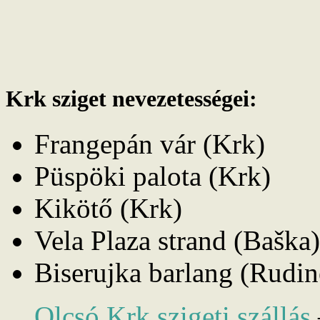
Krk sziget nevezetességei:
Frangepán vár (Krk)
Püspöki palota (Krk)
Kikötő (Krk)
Vela Plaza strand (Baška)
Biserujka barlang (Rudin
Olcsó Krk szigeti szállás