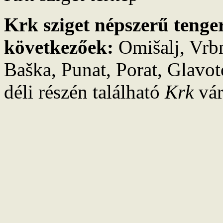
Krk sziget népszerű tenger
következőek:
Omišalj, Vrbn
Baška, Punat, Porat, Glavoto
déli részén található
Krk
vár