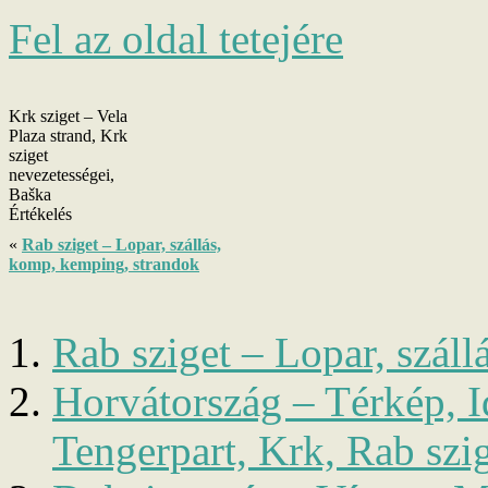
Fel az oldal tetejére
Krk sziget – Vela
Plaza strand, Krk
sziget
nevezetességei,
Baška
Értékelés
«
Rab sziget – Lopar, szállás,
komp, kemping, strandok
Rab sziget – Lopar, szál
Horvátország – Térkép, I
Tengerpart, Krk, Rab szi