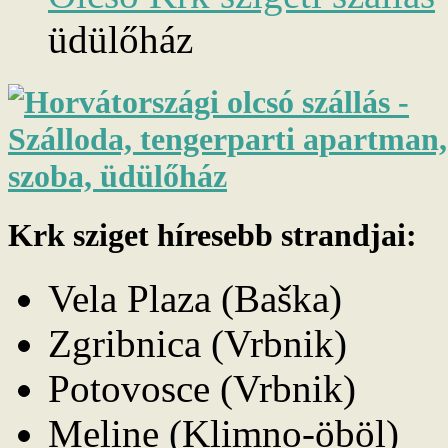
üdülőház
Krk sziget híresebb strandjai:
Vela Plaza (Baška)
Zgribnica (Vrbnik)
Potovosce (Vrbnik)
Meline (Klimno-öböl)