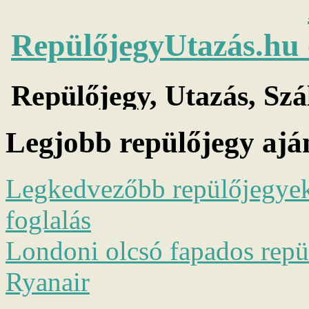
Legjobb repülőjegy ajá
Legkedvezőbb repülőjegyek 
foglalás
Londoni olcsó fapados repül
Ryanair