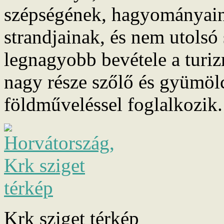
szépségének, hagyományainak
strandjainak, és nem utolsó
legnagyobb bevétele a turi
nagy része szőlő és gyümölc
földműveléssel foglalkozik.
Krk sziget térkép