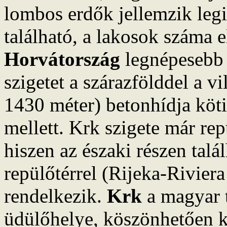
lombos erdők jellemzik legi
található, a lakosok száma el
Horvátország
legnépesebb 
szigetet a szárazfölddel a v
1430 méter) betonhídja köti
mellett. Krk szigete már re
hiszen az északi részen talá
repülőtérrel (Rijeka-Rivier
rendelkezik.
Krk
a magyar t
üdülőhelye, köszönhetően k