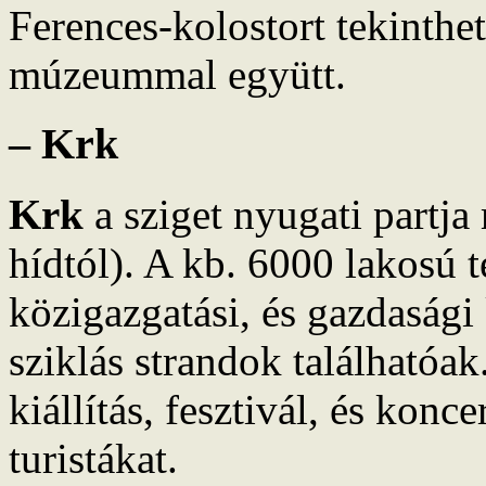
Ferences-kolostort tekinth
múzeummal együtt.
– Krk
Krk
a sziget nyugati partj
hídtól). A kb. 6000 lakosú t
közigazgatási, és gazdasági
sziklás strandok találhatóa
kiállítás, fesztivál, és konc
turistákat.