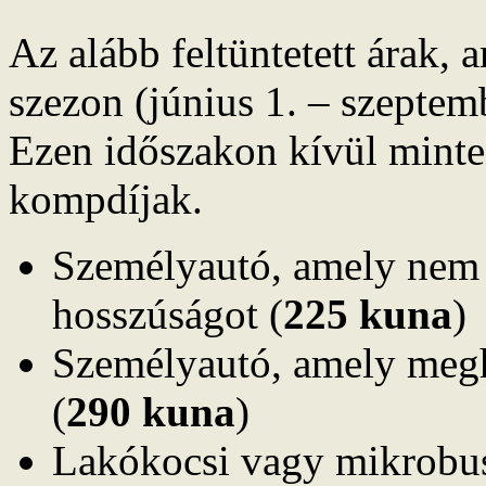
Az alább feltüntetett árak, 
szezon (június 1. – szeptem
Ezen időszakon kívül mint
kompdíjak.
Személyautó, amely nem 
hosszúságot (
225 kuna
)
Személyautó, amely megh
(
290 kuna
)
Lakókocsi vagy mikrobus