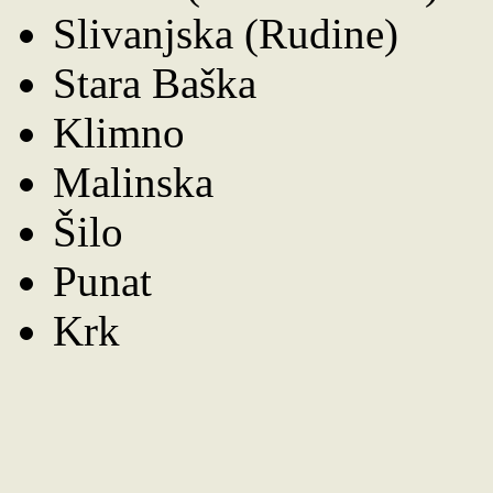
Slivanjska (Rudine)
Stara Baška
Klimno
Malinska
Šilo
Punat
Krk