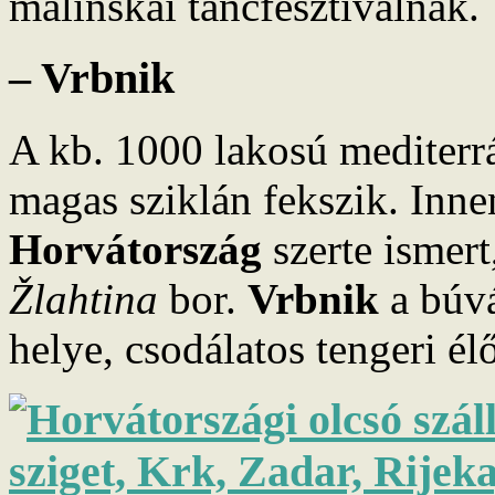
malinskai táncfesztiválnak.
– Vrbnik
A kb. 1000 lakosú mediterr
magas sziklán fekszik. Inne
Horvátország
szerte ismert
Žlahtina
bor.
Vrbnik
a búvá
helye, csodálatos tengeri él