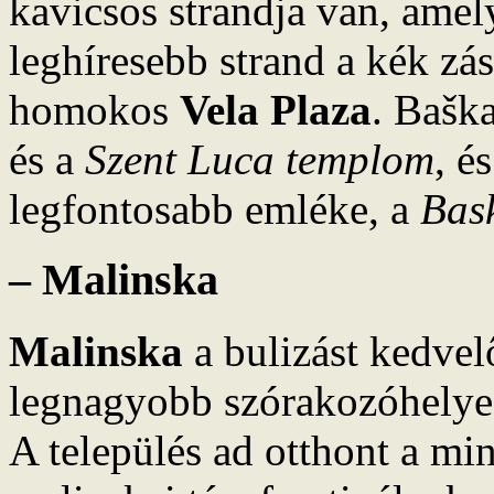
kavicsos strandja van, amel
leghíresebb strand a kék zás
homokos
Vela Plaza
. Bašk
és a
Szent Luca templom
, é
legfontosabb emléke, a
Bas
– Malinska
Malinska
a bulizást kedvelő
legnagyobb szórakozóhelye,
A település ad otthont a m