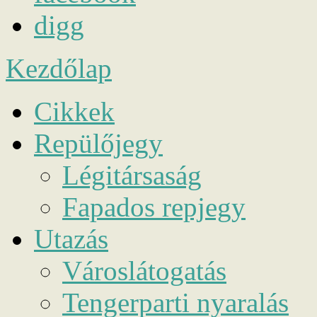
digg
Kezdőlap
Cikkek
Repülőjegy
Légitársaság
Fapados repjegy
Utazás
Városlátogatás
Tengerparti nyaralás