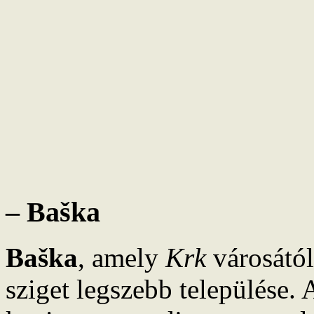
– Baška
Baška
, amely
Krk
városától
sziget legszebb települése.