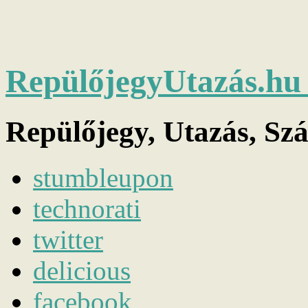
RepülőjegyUtazás.h
Repülőjegy, Utazás, Sz
stumbleupon
technorati
twitter
delicious
facebook