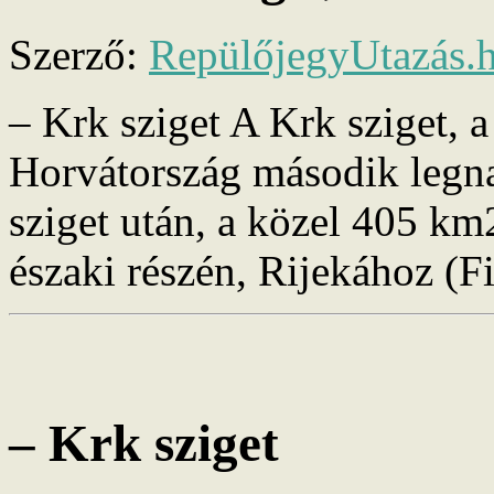
Szerző:
RepülőjegyUtazás.
– Krk sziget A Krk sziget, a
Horvátország második legna
sziget után, a közel 405 km2
északi részén, Rijekához (
– Krk sziget