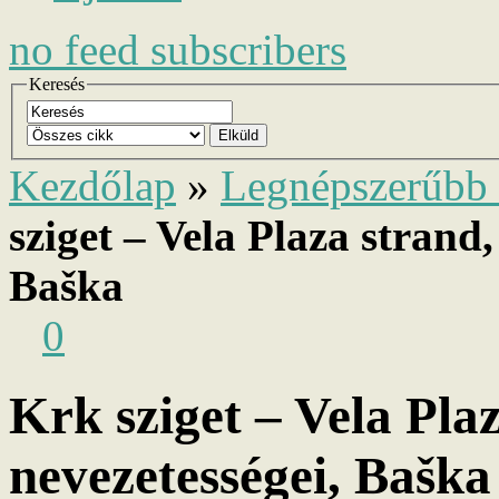
no
feed subscribers
Keresés
Elküld
Kezdőlap
»
Legnépszerűbb 
sziget – Vela Plaza strand,
Baška
0
Krk sziget – Vela Pla
nevezetességei, Bašk