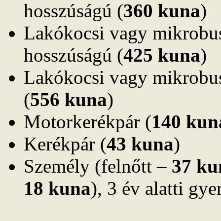
hosszúságú (
360 kuna
)
Lakókocsi vagy mikrobus
hosszúságú (
425 kuna
)
Lakókocsi vagy mikrobus
(
556 kuna
)
Motorkerékpár (
140 kun
Kerékpár (
43 kuna
)
Személy (felnőtt –
37 ku
18 kuna
), 3 év alatti g